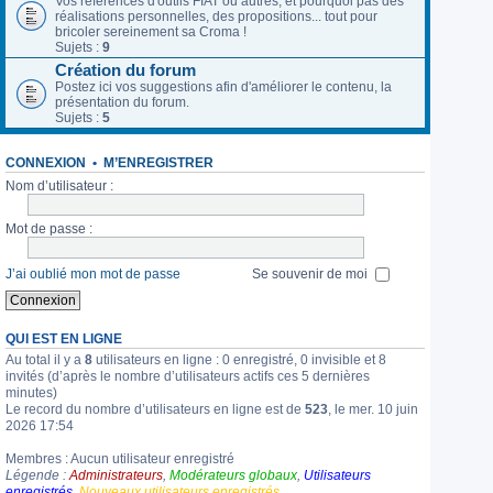
Vos références d'outils FIAT ou autres, et pourquoi pas des
réalisations personnelles, des propositions... tout pour
bricoler sereinement sa Croma !
Sujets :
9
Création du forum
Postez ici vos suggestions afin d'améliorer le contenu, la
présentation du forum.
Sujets :
5
CONNEXION
•
M’ENREGISTRER
Nom d’utilisateur :
Mot de passe :
J’ai oublié mon mot de passe
Se souvenir de moi
QUI EST EN LIGNE
Au total il y a
8
utilisateurs en ligne : 0 enregistré, 0 invisible et 8
invités (d’après le nombre d’utilisateurs actifs ces 5 dernières
minutes)
Le record du nombre d’utilisateurs en ligne est de
523
, le mer. 10 juin
2026 17:54
Membres : Aucun utilisateur enregistré
Légende :
Administrateurs
,
Modérateurs globaux
,
Utilisateurs
enregistrés
,
Nouveaux utilisateurs enregistrés