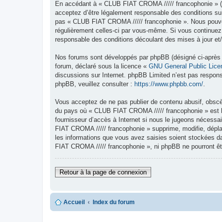
En accédant à « CLUB FIAT CROMA ///// francophonie » (dé
acceptez d’être légalement responsable des conditions sui
pas « CLUB FIAT CROMA ///// francophonie ». Nous pouvons 
régulièrement celles-ci par vous-même. Si vous continuez
responsable des conditions découlant des mises à jour et/
Nos forums sont développés par phpBB (désigné ci-après pa
forum, déclaré sous la licence «
GNU General Public Lice
discussions sur Internet. phpBB Limited n’est pas respo
phpBB, veuillez consulter :
https://www.phpbb.com/
.
Vous acceptez de ne pas publier de contenu abusif, obscèn
du pays où « CLUB FIAT CROMA ///// francophonie » est hé
fournisseur d’accès à Internet si nous le jugeons nécess
FIAT CROMA ///// francophonie » supprime, modifie, dépla
les informations que vous avez saisies soient stockées d
FIAT CROMA ///// francophonie », ni phpBB ne pourront ê
Retour à la page de connexion
Accueil
Index du forum