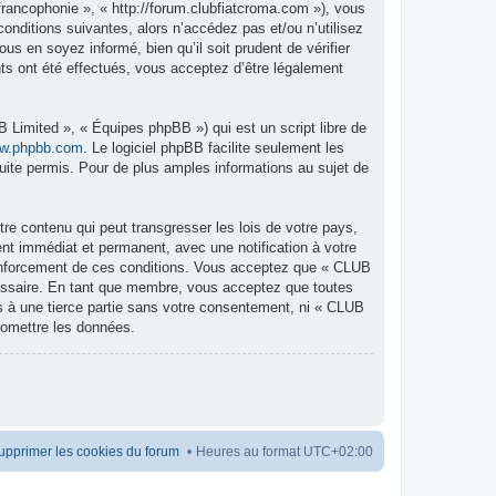
rancophonie », « http://forum.clubfiatcroma.com »), vous
nditions suivantes, alors n’accédez pas et/ou n’utilisez
 en soyez informé, bien qu’il soit prudent de vérifier
s ont été effectués, vous acceptez d’être légalement
 Limited », « Équipes phpBB ») qui est un script libre de
w.phpbb.com
. Le logiciel phpBB facilite seulement les
te permis. Pour de plus amples informations au sujet de
re contenu qui peut transgresser les lois de votre pays,
nt immédiat et permanent, avec une notification à votre
renforcement de ces conditions. Vous acceptez que « CLUB
cessaire. En tant que membre, vous acceptez que toutes
s à une tierce partie sans votre consentement, ni « CLUB
romettre les données.
upprimer les cookies du forum
Heures au format
UTC+02:00