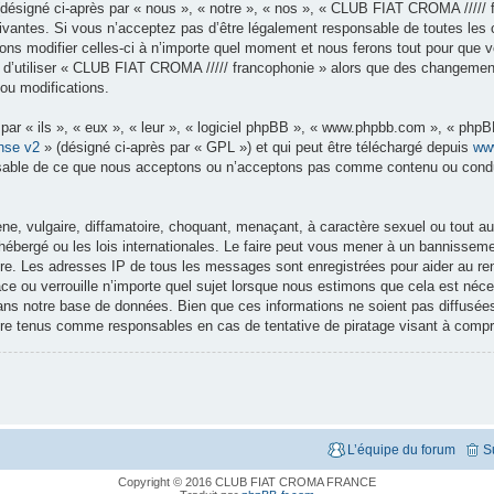
signé ci-après par « nous », « notre », « nos », « CLUB FIAT CROMA ///// f
vantes. Si vous n’acceptez pas d’être légalement responsable de toutes les co
modifier celles-ci à n’importe quel moment et nous ferons tout pour que vous
 d’utiliser « CLUB FIAT CROMA ///// francophonie » alors que des changement
ou modifications.
r « ils », « eux », « leur », « logiciel phpBB », « www.phpbb.com », « phpBB
nse v2
» (désigné ci-après par « GPL ») et qui peut être téléchargé depuis
ww
nsable de ce que nous acceptons ou n’acceptons pas comme contenu ou condui
e, vulgaire, diffamatoire, choquant, menaçant, à caractère sexuel ou tout aut
bergé ou les lois internationales. Le faire peut vous mener à un bannisseme
aire. Les adresses IP de tous les messages sont enregistrées pour aider au 
ce ou verrouille n’importe quel sujet lorsque nous estimons que cela est né
ans notre base de données. Bien que ces informations ne soient pas diffusée
tre tenus comme responsables en cas de tentative de piratage visant à comp
L’équipe du forum
S
Copyright © 2016 CLUB FIAT CROMA FRANCE