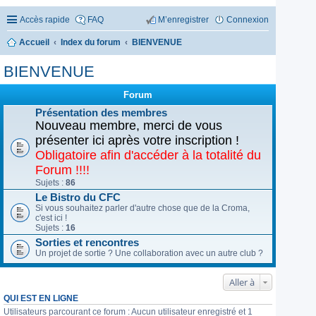
Accès rapide
FAQ
M’enregistrer
Connexion
Accueil
Index du forum
BIENVENUE
BIENVENUE
Forum
Présentation des membres
Nouveau membre, merci de vous
présenter ici après votre inscription !
Obligatoire afin d'accéder à la totalité du
Forum !!!!
Sujets :
86
Le Bistro du CFC
Si vous souhaitez parler d'autre chose que de la Croma,
c'est ici !
Sujets :
16
Sorties et rencontres
Un projet de sortie ? Une collaboration avec un autre club ?
Aller à
QUI EST EN LIGNE
Utilisateurs parcourant ce forum : Aucun utilisateur enregistré et 1