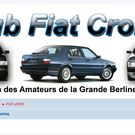
► FIAT ePER
uning